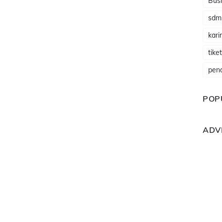
Busi
sdm
karir
tike
pen
POP
ADV