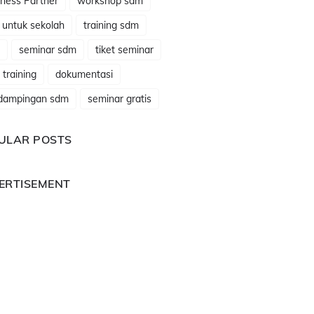
ness Partner
workshop sdm
 untuk sekolah
training sdm
seminar sdm
tiket seminar
t training
dokumentasi
dampingan sdm
seminar gratis
ULAR POSTS
ERTISEMENT