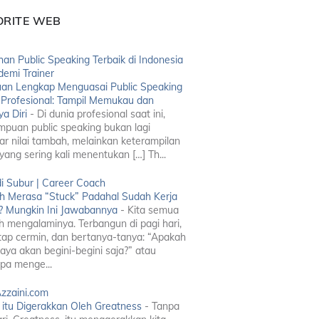
ORITE WEB
han Public Speaking Terbaik di Indonesia
demi Trainer
an Lengkap Menguasai Public Speaking
 Profesional: Tampil Memukau dan
a Diri
-
Di dunia profesional saat ini,
puan public speaking bukan lagi
ar nilai tambah, melainkan keterampilan
yang sering kali menentukan […] Th...
i Subur | Career Coach
h Merasa “Stuck” Padahal Sudah Kerja
? Mungkin Ini Jawabannya
-
Kita semua
h mengalaminya. Terbangun di pagi hari,
ap cermin, dan bertanya-tanya: “Apakah
saya akan begini-begini saja?” atau
pa menge...
Azzaini.com
 itu Digerakkan Oleh Greatness
-
Tanpa