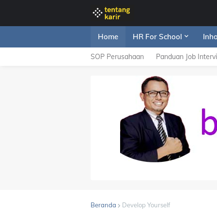
Home
HR For School
Inh
SOP Perusahaan
Panduan Job Interv
Beranda
Develop Yourself