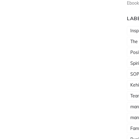
Ebook
LAB
Insp
The
Posi
Spir
SO
Kehi
Tea
man
man
Fami