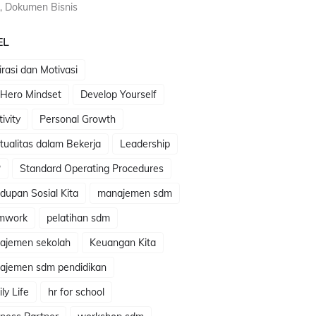
, Dokumen Bisnis
EL
irasi dan Motivasi
 Hero Mindset
Develop Yourself
tivity
Personal Growth
itualitas dalam Bekerja
Leadership
P
Standard Operating Procedures
dupan Sosial Kita
manajemen sdm
mwork
pelatihan sdm
ajemen sekolah
Keuangan Kita
ajemen sdm pendidikan
ly Life
hr for school