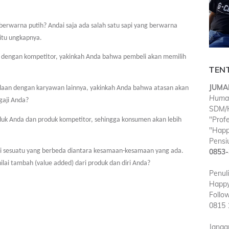
erwarna putih? Andai saja ada salah satu sapi yang berwarna
itu ungkapnya.
ma dengan kompetitor, yakinkah Anda bahwa pembeli akan memilih
TEN
JUMA
bedaan dengan karyawan lainnya, yakinkah Anda bahwa atasan akan
Huma
gaji Anda?
SDM/H
"Prof
uk Anda dan produk kompetitor, sehingga konsumen akan lebih
"Happ
Pensiu
0853-
adi sesuatu yang berbeda diantara kesamaan-kesamaan yang ada.
ilai tambah (value added) dari produk dan diri Anda?
Penul
Happy
Follo
0815 
Janga