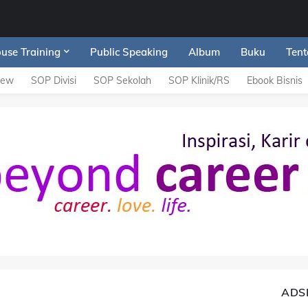
ouse Training
Public Speaking
Album
Buku
Tent
iew
SOP Divisi
SOP Sekolah
SOP Klinik/RS
Ebook Bisnis
ADS