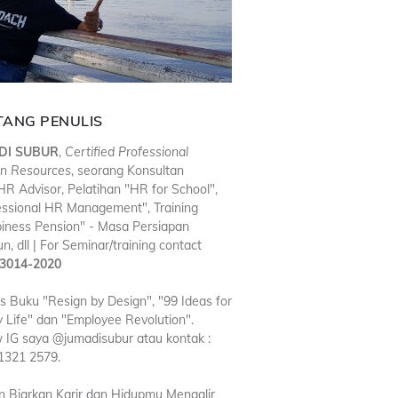
TANG PENULIS
DI SUBUR
,
Certified Professional
n Resources
, seorang Konsultan
R Advisor, Pelatihan "HR for School",
essional HR Management", Training
iness Pension" - Masa Persiapan
n, dll | For Seminar/training contact
3014-2020
is Buku "Resign by Design", "99 Ideas for
 Life" dan "Employee Revolution".
w IG saya @jumadisubur atau kontak :
1321 2579.
n Biarkan Karir dan Hidupmu Mengalir