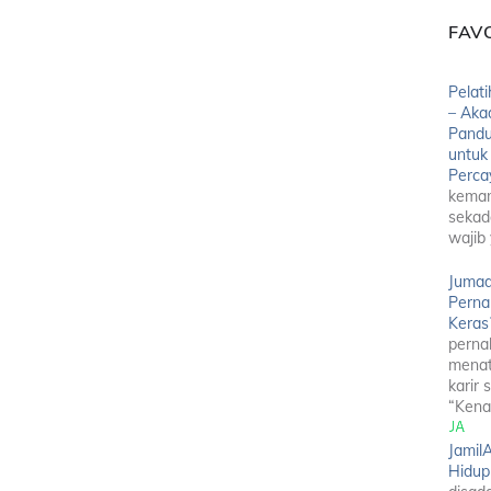
FAV
Pelati
– Aka
Pandu
untuk
Percay
kemam
sekad
wajib 
Jumad
Perna
Keras
perna
menat
karir 
“Kena
Jamil
Hidup