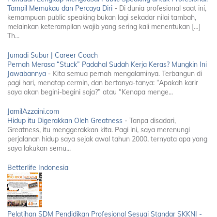
Tampil Memukau dan Percaya Diri
-
Di dunia profesional saat ini,
kemampuan public speaking bukan lagi sekadar nilai tambah,
melainkan keterampilan wajib yang sering kali menentukan […]
Th...
Jumadi Subur | Career Coach
Pernah Merasa “Stuck” Padahal Sudah Kerja Keras? Mungkin Ini
Jawabannya
-
Kita semua pernah mengalaminya. Terbangun di
pagi hari, menatap cermin, dan bertanya-tanya: “Apakah karir
saya akan begini-begini saja?” atau “Kenapa menge...
JamilAzzaini.com
Hidup itu Digerakkan Oleh Greatness
-
Tanpa disadari,
Greatness, itu menggerakkan kita. Pagi ini, saya merenungi
perjalanan hidup saya sejak awal tahun 2000, ternyata apa yang
saya lakukan semu...
Betterlife Indonesia
Pelatihan SDM Pendidikan Profesional Sesuai Standar SKKNI -