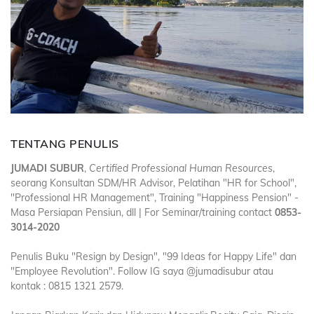
TENTANG PENULIS
JUMADI SUBUR
,
Certified Professional Human Resources
,
seorang Konsultan SDM/HR Advisor, Pelatihan "HR for School",
"Professional HR Management", Training "Happiness Pension" -
Masa Persiapan Pensiun, dll | For Seminar/training contact
0853-
3014-2020
Penulis Buku "Resign by Design", "99 Ideas for Happy Life" dan
"Employee Revolution". Follow IG saya @jumadisubur atau
kontak : 0815 1321 2579.