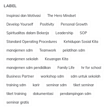
LABEL
Inspirasi dan Motivasi
The Hero Mindset
Develop Yourself
Positivity
Personal Growth
Spiritualitas dalam Bekerja
Leadership
SOP
Standard Operating Procedures
Kehidupan Sosial Kita
manajemen sdm
Teamwork
pelatihan sdm
manajemen sekolah
Keuangan Kita
manajemen sdm pendidikan
Family Life
hr for school
Business Partner
workshop sdm
sdm untuk sekolah
training sdm
karir
seminar sdm
tiket seminar
tiket training
dokumentasi
pendampingan sdm
seminar gratis