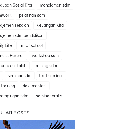
dupan Sosial Kita
manajemen sdm
mwork
pelatihan sdm
ajemen sekolah
Keuangan Kita
ajemen sdm pendidikan
ly Life
hr for school
ness Partner
workshop sdm
 untuk sekolah
training sdm
seminar sdm
tiket seminar
t training
dokumentasi
dampingan sdm
seminar gratis
ULAR POSTS