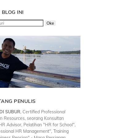
 BLOG INI
TANG PENULIS
DI SUBUR
,
Certified Professional
n Resources
, seorang Konsultan
R Advisor, Pelatihan "HR for School",
essional HR Management", Training
iness Pension" - Masa Persiapan