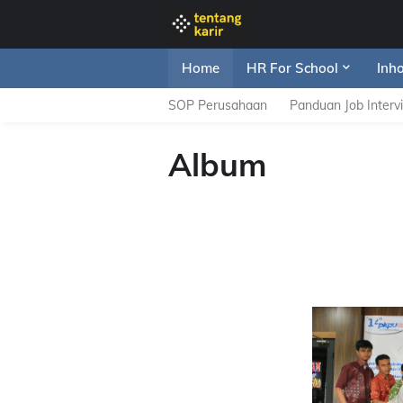
Home
HR For School
Inh
SOP Perusahaan
Panduan Job Interv
Album