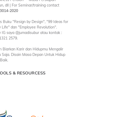
n, dll | For Seminar/training contact
3014-2020
is Buku "Resign by Design", "99 Ideas for
 Life" dan "Employee Revolution".
w IG saya @jumadisubur atau kontak :
1321 2579.
n Biarkan Karir dan Hidupmu Mengalir
u Saja. Disain Masa Depan Untuk Hidup
Baik.
TOOLS & RESOURCESS