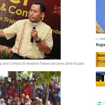
by
Low
Raj
p and Contest di Akademi Trainer bersama Jamil Azzaini