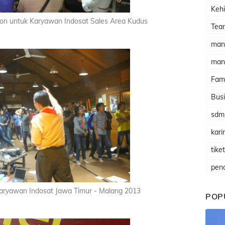
Kehi
tion untuk Karyawan Indosat Sales Area Kudus
Tea
man
man
Fami
Busi
sdm
karir
tike
pen
 Karyawan Indosat Jawa Timur - Malang 2013
POP