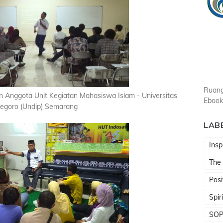
Ruang
n Anggota Unit Kegiatan Mahasiswa Islam - Universitas
Ebook
egoro (Undip) Semarang
LAB
Insp
The
Posi
Spir
SO