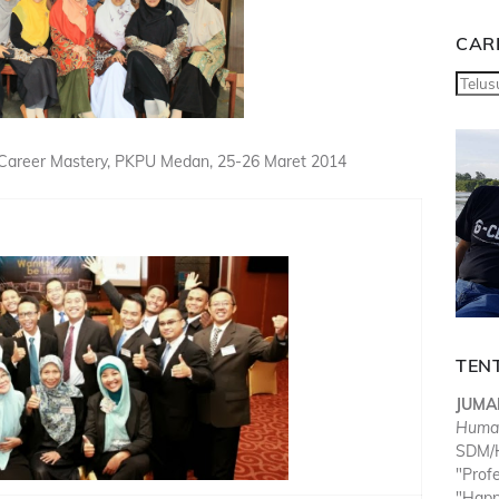
CARI
areer Mastery, PKPU Medan, 25-26 Maret 2014
TEN
JUMA
Huma
SDM/H
"Prof
"Happ