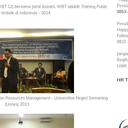
Pensiu
WBT 12) bersama Jamil Azzaini. WBT adalah Training Public
0853-
 terbaik di Indonesia - 2014
Penul
Happy
Follo
0815 
Janga
Begit
Lebih 
HR 
an Resources Management - Universitas Negeri Semarang
(Unnes) 2013