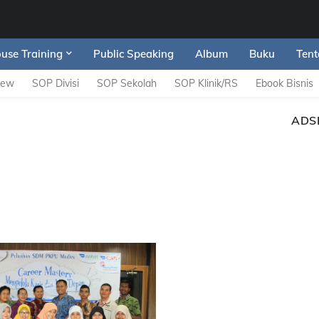
ouse Training
Public Speaking
Album
Buku
Tent
iew
SOP Divisi
SOP Sekolah
SOP Klinik/RS
Ebook Bisnis
ADS