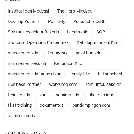
Inspirasi dan Motivasi
The Hero Mindset
Develop Yourself
Positivity
Personal Growth
Spiritualitas dalam Bekerja
Leadership
SOP
Standard Operating Procedures
Kehidupan Sosial Kita
manajemen sdm
Teamwork
pelatihan sdm
manajemen sekolah
Keuangan Kita
manajemen sdm pendidikan
Family Life
hr for school
Business Partner
workshop sdm
sdm untuk sekolah
training sdm
karir
seminar sdm
tiket seminar
tiket training
dokumentasi
pendampingan sdm
seminar gratis
POPULAR POSTS