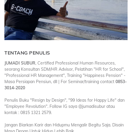
TENTANG PENULIS
JUMADI SUBUR
,
Certified Professional Human Resources
,
seorang Konsultan SDM/HR Advisor, Pelatihan "HR for School",
"Professional HR Management", Training "Happiness Pension" -
Masa Persiapan Pensiun, dll | For Seminar/training contact
0853-
3014-2020
Penulis Buku "Resign by Design", "99 Ideas for Happy Life" dan
"Employee Revolution". Follow IG saya @jumadisubur atau
kontak : 0815 1321 2579.
Jangan Biarkan Karir dan Hidupmu Mengalir Begitu Saja. Disain
Masa Depan Untuk Hidup Lebih Baik.