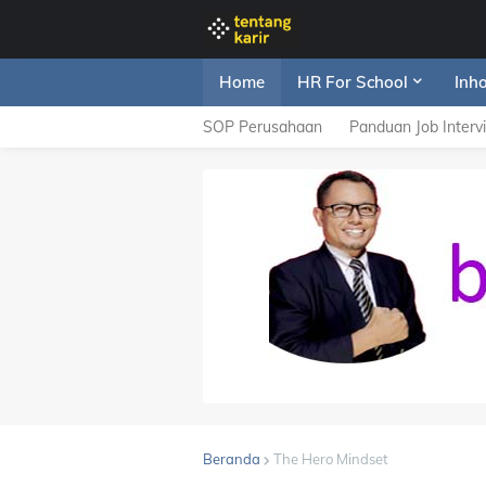
Home
HR For School
Inh
SOP Perusahaan
Panduan Job Interv
Beranda
The Hero Mindset