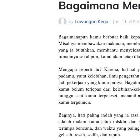
Bagaimana Men
by
Lowongan Kerja
-
Juni 11, 2013
Bagaimanapun kamu berbuat baik kepada
Misalnya membawakan makanan, memberi
yang ia butuhkan, membantu menyelesai
rumahnya sekalipun, kamu akan tetap d
Mengapa seperti itu? Karena, hal-hal
padamu, yaitu kelebihan, ilmu pengetah
jadi pekerjaan yang kamu punya. Bagai
kamu belum terlepas dari kelebihan-ke
nunggu saat kamu terpeleset, menanti-
kamu tergelincir.
Baginya, hari paling indah yang ia rasa
adalah malam kamu jatuh miskin, dan s
tertimpa bencana, dan waktu yang paling
gelisah, resah, sedih, dan rapuh.