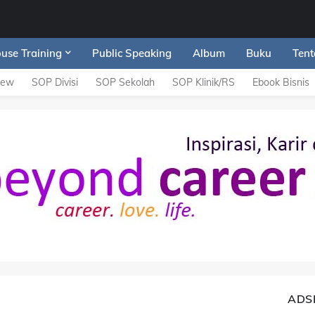
ouse Training
Public Speaking
Album
Buku
Tent
iew
SOP Divisi
SOP Sekolah
SOP Klinik/RS
Ebook Bisnis
ADS