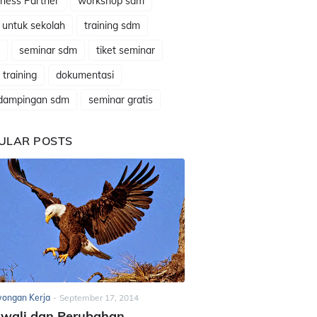
ness Partner
workshop sdm
 untuk sekolah
training sdm
seminar sdm
tiket seminar
t training
dokumentasi
dampingan sdm
seminar gratis
ULAR POSTS
ongan Kerja
-
September 17, 2014
awali dan Perubahan