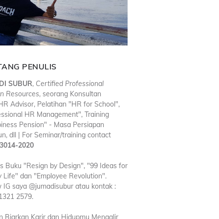
TANG PENULIS
DI SUBUR
,
Certified Professional
n Resources
, seorang Konsultan
R Advisor, Pelatihan "HR for School",
essional HR Management", Training
iness Pension" - Masa Persiapan
n, dll | For Seminar/training contact
3014-2020
is Buku "Resign by Design", "99 Ideas for
 Life" dan "Employee Revolution".
w IG saya @jumadisubur atau kontak :
1321 2579.
n Biarkan Karir dan Hidupmu Mengalir