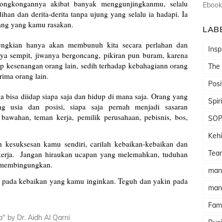
rongkongannya akibat banyak menggunjingkanmu, selalu
Ebook
ihan dan derita-derita tanpa ujung yang selalu ia hadapi. Ia
enang yang kamu rasakan.
LAB
dengkian hanya akan membunuh kita secara perlahan dan
Insp
nya sempit, jiwanya bergoncang, pikiran pun buram, karena
dap kesenangan orang lain, sedih terhadap kebahagiann orang
The
rima orang lain.
Posi
a bisa diidap siapa saja dan hidup di mana saja. Orang yang
Spir
 usia dan posisi, siapa saja pernah menjadi sasaran
 bawahan, teman kerja, pemilik perusahaan, pebisnis, bos,
SO
Kehi
h kesuksesan kamu sendiri, carilah kebaikan-kebaikan dan
Tea
kerja.
Jangan hiraukan ucapan yang melemahkan, tuduhan
 membingungkan.
man
n pada kebaikan yang kamu inginkan. Teguh dan yakin pada
man
Fami
a" by Dr. Aidh Al Qarni