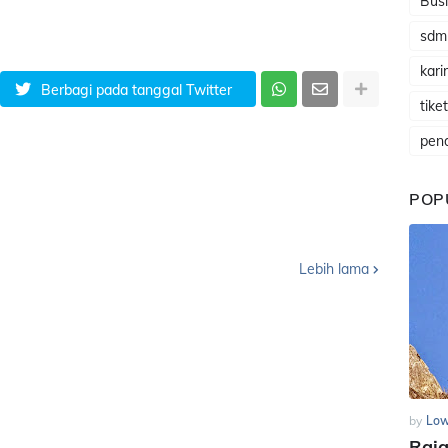
Busi
sdm
karir
Berbagi pada tanggal Twitter
tike
pen
POP
Lebih lama
by
Low
Raj