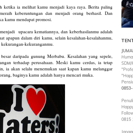
ketika ia melihat kamu menjadi kaya raya. Berita paling
eraih keberuntungan dan menjadi orang berhasil. Dan
tika kamu mendapat promosi.
 menjadi
upacara kematiannya, dan keberhasilanmu adalah
hat apapun dalam diri kamu, selain kesalahan-kesalahanmu,
TEN
ak kekurangan-kekuranganmu.
JUMA
 besar daripada gunung Merbabu. Kesalahan yang sepele,
Huma
angan terhadap perusahaan. Meski kamu cerdas, ia tetap
SDM/H
n, ia akan selalu menemukan saat kapan kamu melanggar
"Prof
 orang, baginya kamu adalah hanya mencari muka.
"Happ
Pensiu
0853-
Penul
Happy
Follo
0815 
Janga