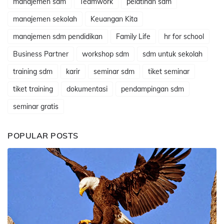
manajemen sdm
Teamwork
pelatihan sdm
manajemen sekolah
Keuangan Kita
manajemen sdm pendidikan
Family Life
hr for school
Business Partner
workshop sdm
sdm untuk sekolah
training sdm
karir
seminar sdm
tiket seminar
tiket training
dokumentasi
pendampingan sdm
seminar gratis
POPULAR POSTS