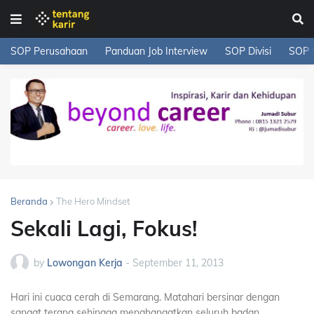
SOP Perusahaan
Panduan Job Interview
SOP Divisi
SOP 
Beranda
The Hero Mindset
Sekali Lagi, Fokus!
by
Lowongan Kerja
-
September 11, 2013
Hari ini cuaca cerah di Semarang. Matahari bersinar dengan
sangat terang sehingga menghangatkan seluruh badan.