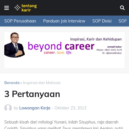
SOP Perusahaan
Panduan Job Interview
SOP Divisi
SOP 
Beranda
Inspirasi dan Motivasi
3 Pertanyaan
by
Lowongan Kerja
-
Oktober 23, 2013
Sebuah kisah dari mitologi Yunani, inilah Sisyphus, raja daerah
Corinth. Sisyphus yang melihat Zeus membawa lari Aegina, putri