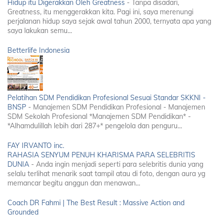
Hidup itu Digerakkan Oleh Greatness
-
Tanpa disadari,
Greatness, itu menggerakkan kita. Pagi ini, saya merenungi
perjalanan hidup saya sejak awal tahun 2000, ternyata apa yang
saya lakukan semu...
Betterlife Indonesia
Pelatihan SDM Pendidikan Profesional Sesuai Standar SKKNI -
BNSP
-
Manajemen SDM Pendidikan Profesional - Manajemen
SDM Sekolah Profesional *Manajemen SDM Pendidikan* -
*Alhamdulillah lebih dari 287+* pengelola dan penguru...
FAY IRVANTO inc.
RAHASIA SENYUM PENUH KHARISMA PARA SELEBRITIS
DUNIA
-
Anda ingin menjadi seperti para selebritis dunia yang
selalu terlihat menarik saat tampil atau di foto, dengan aura yg
memancar begitu anggun dan menawan...
Coach DR Fahmi | The Best Result : Massive Action and
Grounded