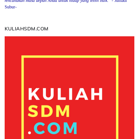
rencanakan masa depan Anda
u
ntuk hidup yang lebih baik.
" - Jumadi
Subur-
KULIAHSDM.COM