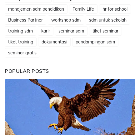
manajemen sdm pendidikan
Family Life
hr for school
Business Partner
workshop sdm
sdm untuk sekolah
training sdm
karir
seminar sdm
tiket seminar
tiket training
dokumentasi
pendampingan sdm
seminar gratis
POPULAR POSTS