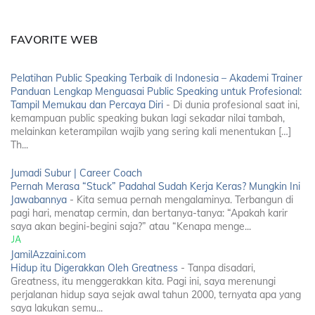
FAVORITE WEB
Pelatihan Public Speaking Terbaik di Indonesia – Akademi Trainer
Panduan Lengkap Menguasai Public Speaking untuk Profesional:
Tampil Memukau dan Percaya Diri
-
Di dunia profesional saat ini,
kemampuan public speaking bukan lagi sekadar nilai tambah,
melainkan keterampilan wajib yang sering kali menentukan […]
Th...
Jumadi Subur | Career Coach
Pernah Merasa “Stuck” Padahal Sudah Kerja Keras? Mungkin Ini
Jawabannya
-
Kita semua pernah mengalaminya. Terbangun di
pagi hari, menatap cermin, dan bertanya-tanya: “Apakah karir
saya akan begini-begini saja?” atau “Kenapa menge...
JamilAzzaini.com
Hidup itu Digerakkan Oleh Greatness
-
Tanpa disadari,
Greatness, itu menggerakkan kita. Pagi ini, saya merenungi
perjalanan hidup saya sejak awal tahun 2000, ternyata apa yang
saya lakukan semu...