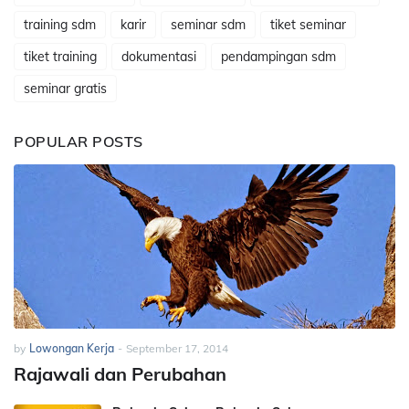
training sdm
karir
seminar sdm
tiket seminar
tiket training
dokumentasi
pendampingan sdm
seminar gratis
POPULAR POSTS
by
Lowongan Kerja
-
September 17, 2014
Rajawali dan Perubahan