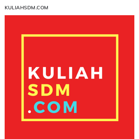
KULIAHSDM.COM