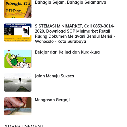
Bahagia Sejam, Bahagia Selamanya
SISTEMASI MINIMARKET, Call 0853-3014-
2020, Download SOP Minimarket Retail
Ruang Dokumen Melayani Bendul Merisi -
Wonocolo - Kota Surabaya
Belajar dari Kelinci dan Kura-kura
Jalan Menuju Sukses
Mengasah Gergaji
ADVERTISEMENT