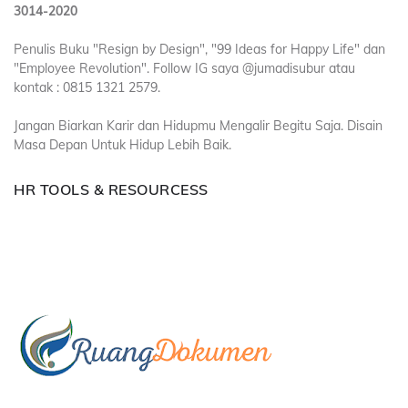
3014-2020
Penulis Buku "Resign by Design", "99 Ideas for Happy Life" dan
"Employee Revolution". Follow IG saya @jumadisubur atau
kontak : 0815 1321 2579.
Jangan Biarkan Karir dan Hidupmu Mengalir Begitu Saja. Disain
Masa Depan Untuk Hidup Lebih Baik.
HR TOOLS & RESOURCESS