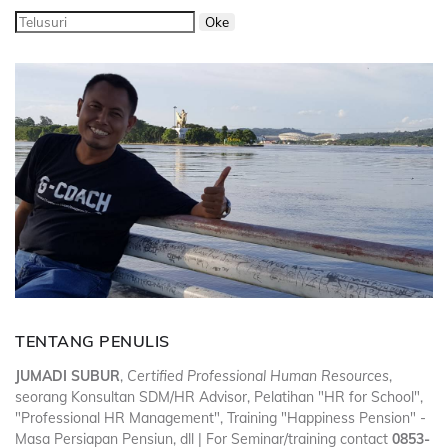
TENTANG PENULIS
JUMADI SUBUR
,
Certified Professional Human Resources
,
seorang Konsultan SDM/HR Advisor, Pelatihan "HR for School",
"Professional HR Management", Training "Happiness Pension" -
Masa Persiapan Pensiun, dll | For Seminar/training contact
0853-