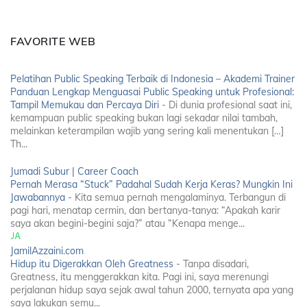
FAVORITE WEB
Pelatihan Public Speaking Terbaik di Indonesia – Akademi Trainer
Panduan Lengkap Menguasai Public Speaking untuk Profesional:
Tampil Memukau dan Percaya Diri
-
Di dunia profesional saat ini,
kemampuan public speaking bukan lagi sekadar nilai tambah,
melainkan keterampilan wajib yang sering kali menentukan […]
Th...
Jumadi Subur | Career Coach
Pernah Merasa “Stuck” Padahal Sudah Kerja Keras? Mungkin Ini
Jawabannya
-
Kita semua pernah mengalaminya. Terbangun di
pagi hari, menatap cermin, dan bertanya-tanya: “Apakah karir
saya akan begini-begini saja?” atau “Kenapa menge...
JamilAzzaini.com
Hidup itu Digerakkan Oleh Greatness
-
Tanpa disadari,
Greatness, itu menggerakkan kita. Pagi ini, saya merenungi
perjalanan hidup saya sejak awal tahun 2000, ternyata apa yang
saya lakukan semu...