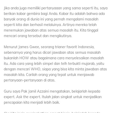
Jika anda juga memiliki pertanyaaan yang sama seperti itu, saya
berikan kabar gembira bagi Anda. Kabar itu adalah bahwa ada
banyak orang di dunia ini yang pernah mengalami masalah
seperti kita dan berhasil melaluinya. Artinya mereka telah
menemukan jawaban atas semua masalah itu. Kita tinggal
mencari orang tersebut dan mengikutinya.
Menurut James Gwee, seorang trianer favorit Indonesia,
sebenarnya yang harus dicari jawaban atas semua masalah
bukanlah HOW atau bagaimana cara menyelesaikan masalah
itu. Ada cara yang lebih simpel dan telh terbukti mujarab, yaitu
dengan mencari WHO, siapa yang bisa kita minta jawaban atas
masalah kita. Carilah orang yang tepat untuk menjawab
pertanyaan-pertanyaan di atas.
Guru saya Pak Jamil Azzaini mengatakan, belajarlah kepada
expert.
Ask the expert
. Itulah jalan singkat untuk menjadikan
pencapaian kita menjadi lebih baik.