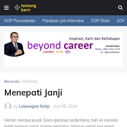
SOP Perusahaan
Panduan Job Interview
SOP Divisi
SOP 
Beranda
Positivity
Menepati Janji
by
Lowongan Kerja
-
Juni 08, 2014
Hervin merasa kesal. Gara-garanya sederhana, hari ini mereka
telah berjanji untuk makan bersama. Namun sekali lagi gagal.