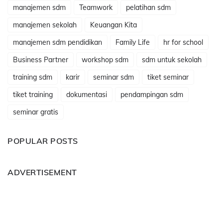
manajemen sdm
Teamwork
pelatihan sdm
manajemen sekolah
Keuangan Kita
manajemen sdm pendidikan
Family Life
hr for school
Business Partner
workshop sdm
sdm untuk sekolah
training sdm
karir
seminar sdm
tiket seminar
tiket training
dokumentasi
pendampingan sdm
seminar gratis
POPULAR POSTS
ADVERTISEMENT