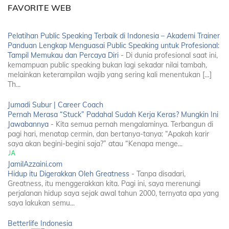
FAVORITE WEB
Pelatihan Public Speaking Terbaik di Indonesia – Akademi Trainer
Panduan Lengkap Menguasai Public Speaking untuk Profesional:
Tampil Memukau dan Percaya Diri
-
Di dunia profesional saat ini,
kemampuan public speaking bukan lagi sekadar nilai tambah,
melainkan keterampilan wajib yang sering kali menentukan […]
Th...
Jumadi Subur | Career Coach
Pernah Merasa “Stuck” Padahal Sudah Kerja Keras? Mungkin Ini
Jawabannya
-
Kita semua pernah mengalaminya. Terbangun di
pagi hari, menatap cermin, dan bertanya-tanya: “Apakah karir
saya akan begini-begini saja?” atau “Kenapa menge...
JamilAzzaini.com
Hidup itu Digerakkan Oleh Greatness
-
Tanpa disadari,
Greatness, itu menggerakkan kita. Pagi ini, saya merenungi
perjalanan hidup saya sejak awal tahun 2000, ternyata apa yang
saya lakukan semu...
Betterlife Indonesia