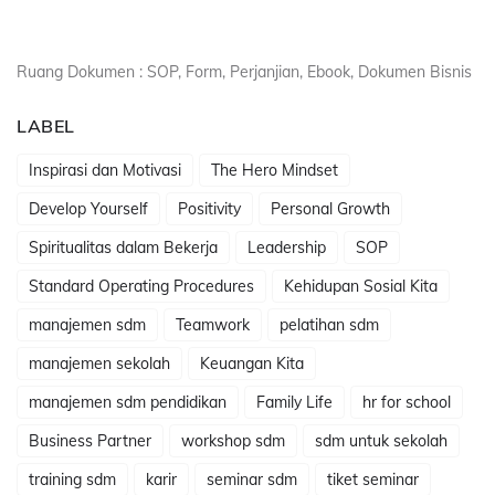
Ruang Dokumen : SOP, Form, Perjanjian, Ebook, Dokumen Bisnis
LABEL
Inspirasi dan Motivasi
The Hero Mindset
Develop Yourself
Positivity
Personal Growth
Spiritualitas dalam Bekerja
Leadership
SOP
Standard Operating Procedures
Kehidupan Sosial Kita
manajemen sdm
Teamwork
pelatihan sdm
manajemen sekolah
Keuangan Kita
manajemen sdm pendidikan
Family Life
hr for school
Business Partner
workshop sdm
sdm untuk sekolah
training sdm
karir
seminar sdm
tiket seminar