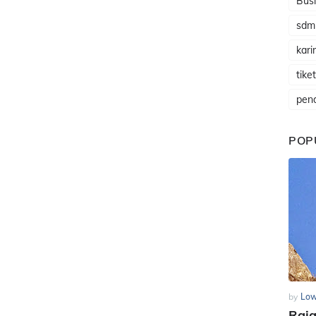
Busi
sdm
karir
tike
pen
POP
by
Low
Raj