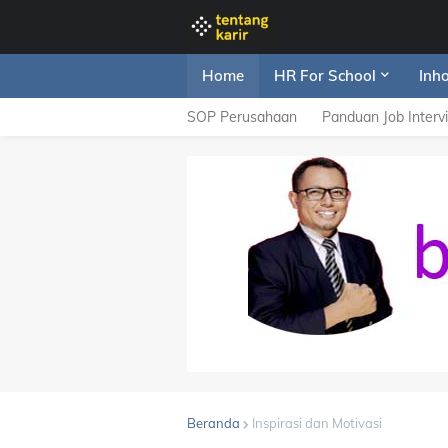
Home
HR For School
Inh
SOP Perusahaan
Panduan Job Interv
Beranda
Inspirasi dan Motivasi