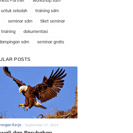
ness Partner
workshop sdm
 untuk sekolah
training sdm
seminar sdm
tiket seminar
t training
dokumentasi
dampingan sdm
seminar gratis
ULAR POSTS
ongan Kerja
-
September 17, 2014
awali dan Perubahan