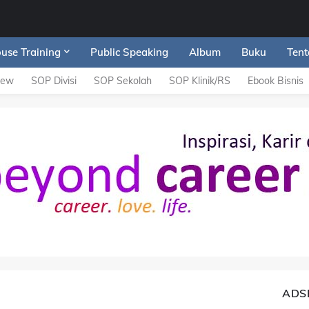
ouse Training
Public Speaking
Album
Buku
Tent
iew
SOP Divisi
SOP Sekolah
SOP Klinik/RS
Ebook Bisnis
ADS