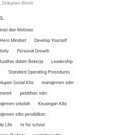
, Dokumen Bisnis
EL
irasi dan Motivasi
 Hero Mindset
Develop Yourself
tivity
Personal Growth
itualitas dalam Bekerja
Leadership
P
Standard Operating Procedures
dupan Sosial Kita
manajemen sdm
mwork
pelatihan sdm
ajemen sekolah
Keuangan Kita
ajemen sdm pendidikan
ly Life
hr for school