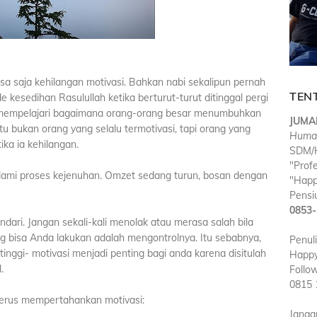
sa saja kehilangan motivasi. Bahkan nabi sekalipun pernah
TEN
 kesedihan Rasulullah ketika berturut-turut ditinggal pergi
li mempelajari bagaimana orang-orang besar menumbuhkan
JUMA
itu bukan orang yang selalu termotivasi, tapi orang yang
Huma
ka ia kehilangan.
SDM/H
"Prof
alami proses kejenuhan. Omzet sedang turun, bosan dengan
"Happ
Pensiu
0853-
indari. Jangan sekali-kali menolak atau merasa salah bila
ng bisa Anda lakukan adalah mengontrolnya. Itu sebabnya,
Penul
nggi- motivasi menjadi penting bagi anda karena disitulah
Happy
.
Follo
0815 
terus mempertahankan motivasi:
Janga