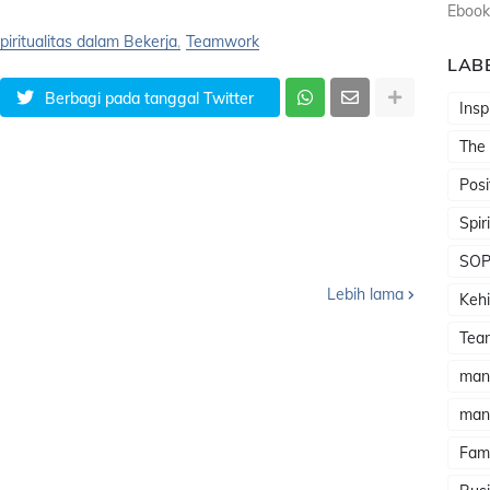
Ebook
piritualitas dalam Bekerja
Teamwork
LAB
Berbagi pada tanggal Twitter
Insp
The
Posi
Spir
SO
Lebih lama
Kehi
Tea
man
man
Fami