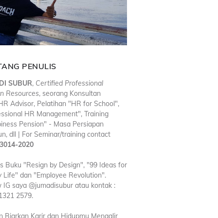
TANG PENULIS
DI SUBUR
,
Certified Professional
n Resources
, seorang Konsultan
R Advisor, Pelatihan "HR for School",
essional HR Management", Training
iness Pension" - Masa Persiapan
n, dll | For Seminar/training contact
3014-2020
is Buku "Resign by Design", "99 Ideas for
 Life" dan "Employee Revolution".
w IG saya @jumadisubur atau kontak :
1321 2579.
n Biarkan Karir dan Hidupmu Mengalir