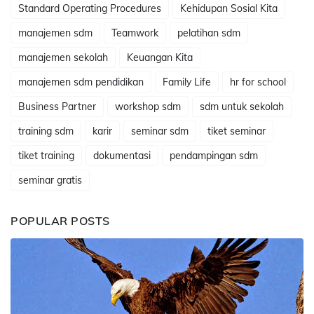
Standard Operating Procedures
Kehidupan Sosial Kita
manajemen sdm
Teamwork
pelatihan sdm
manajemen sekolah
Keuangan Kita
manajemen sdm pendidikan
Family Life
hr for school
Business Partner
workshop sdm
sdm untuk sekolah
training sdm
karir
seminar sdm
tiket seminar
tiket training
dokumentasi
pendampingan sdm
seminar gratis
POPULAR POSTS