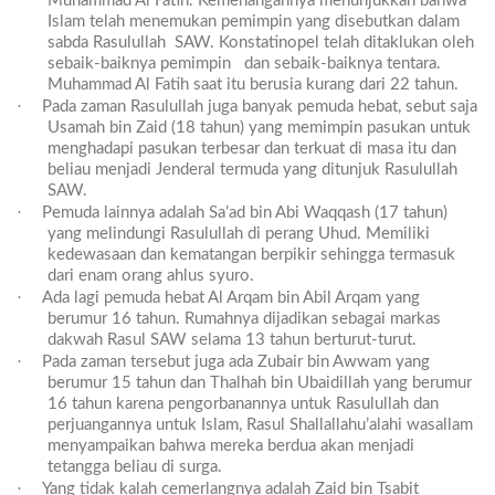
Muhammad Al Fatih. Kemenangannya menunjukkan bahwa
Islam telah menemukan pemimpin yang disebutkan dalam
sabda Rasulullah SAW. Konstatinopel telah ditaklukan oleh
sebaik-baiknya pemimpin dan sebaik-baiknya tentara.
Muhammad Al Fatih saat itu berusia kurang dari 22 tahun.
·
Pada zaman Rasulullah juga banyak pemuda hebat, sebut saja
Usamah bin Zaid (18 tahun) yang memimpin pasukan untuk
menghadapi pasukan terbesar dan terkuat di masa itu dan
beliau menjadi Jenderal termuda yang ditunjuk Rasulullah
SAW.
·
Pemuda lainnya adalah Sa’ad bin Abi Waqqash (17 tahun)
yang melindungi Rasulullah di perang Uhud. Memiliki
kedewasaan dan kematangan berpikir sehingga termasuk
dari enam orang ahlus syuro.
·
Ada lagi pemuda hebat Al Arqam bin Abil Arqam yang
berumur 16 tahun. Rumahnya dijadikan sebagai markas
dakwah Rasul SAW selama 13 tahun berturut-turut.
·
Pada zaman tersebut juga ada Zubair bin Awwam yang
berumur 15 tahun dan Thalhah bin Ubaidillah yang berumur
16 tahun karena pengorbanannya untuk Rasulullah dan
perjuangannya untuk Islam, Rasul Shallallahu’alahi wasallam
menyampaikan bahwa mereka berdua akan menjadi
tetangga beliau di surga.
·
Yang tidak kalah cemerlangnya adalah Zaid bin Tsabit