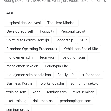
Ruang Dokumen : SOP, Form, Perjanjian, Ebook, Dokumen Bisnis
LABEL
Inspirasi dan Motivasi
The Hero Mindset
Develop Yourself
Positivity
Personal Growth
Spiritualitas dalam Bekerja
Leadership
SOP
Standard Operating Procedures
Kehidupan Sosial Kita
manajemen sdm
Teamwork
pelatihan sdm
manajemen sekolah
Keuangan Kita
manajemen sdm pendidikan
Family Life
hr for school
Business Partner
workshop sdm
sdm untuk sekolah
training sdm
karir
seminar sdm
tiket seminar
tiket training
dokumentasi
pendampingan sdm
seminar gratis