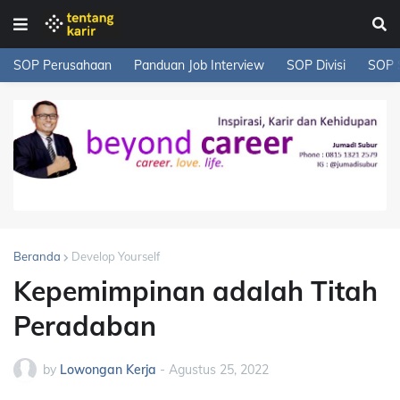
SOP Perusahaan
Panduan Job Interview
SOP Divisi
SOP 
Beranda
Develop Yourself
Kepemimpinan adalah Titah
Peradaban
by
Lowongan Kerja
-
Agustus 25, 2022