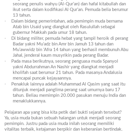
seorang penulis wahyu (Al-Qur’an) dan hafal kitabullah dan
ikut serta dalam kodifikasi Al Qur’an. Pemuda belia berumur
13 tahun.
·
Dalam bidang pemerintahan, ada pemimpin muda bernama
Atab bin Usaid yang diangkat oleh Rasulullah sebagai
gubernur Makkah pada umur 18 tahun.
·
Di bidang militer, pemuda hebat yang tampil heroik di perang
Badar yakni Mu’adz bin Amr bin Jamuh 13 tahun dan
Mu’awwidz bin ‘Afra 14 tahun yang berhasil membunuh Abu
Jahal, jenderal kaum musyrikin pada perang Badar.
·
Pada masa berikutnya, seorang penguasa muda Spanyol
yakni Abdurrahman An Nashir yang diangkat menjadi
kholifah saat berumur 21 tahun. Pada masanya Andalusia
mencapai puncak kejayaannya.
·
Penakluk lainnya adalah Muhammad Al Qasim yang saat itu
ditunjuk menjadi panglima perang saat umurnya baru 17
tahun. Beliau memimpin 20.000 pasukan menuju India dan
menaklukkannya.
Pelajaran apa yang bisa kita petik dari bukti sejarah tersebut?
Ya, usia muda bukan sebuah halangan untuk menjadi seorang
pemimpin. Justru pada usia muda inilah seorang memiliki
vitalitas terbaik, ketajaman berpikir dan keberanian bertindak.