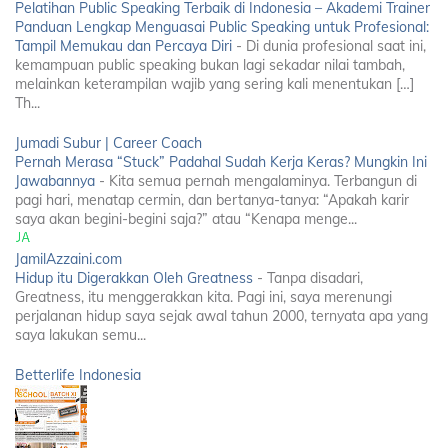
Pelatihan Public Speaking Terbaik di Indonesia – Akademi Trainer
Panduan Lengkap Menguasai Public Speaking untuk Profesional:
Tampil Memukau dan Percaya Diri
-
Di dunia profesional saat ini,
kemampuan public speaking bukan lagi sekadar nilai tambah,
melainkan keterampilan wajib yang sering kali menentukan […]
Th...
Jumadi Subur | Career Coach
Pernah Merasa “Stuck” Padahal Sudah Kerja Keras? Mungkin Ini
Jawabannya
-
Kita semua pernah mengalaminya. Terbangun di
pagi hari, menatap cermin, dan bertanya-tanya: “Apakah karir
saya akan begini-begini saja?” atau “Kenapa menge...
JamilAzzaini.com
Hidup itu Digerakkan Oleh Greatness
-
Tanpa disadari,
Greatness, itu menggerakkan kita. Pagi ini, saya merenungi
perjalanan hidup saya sejak awal tahun 2000, ternyata apa yang
saya lakukan semu...
Betterlife Indonesia