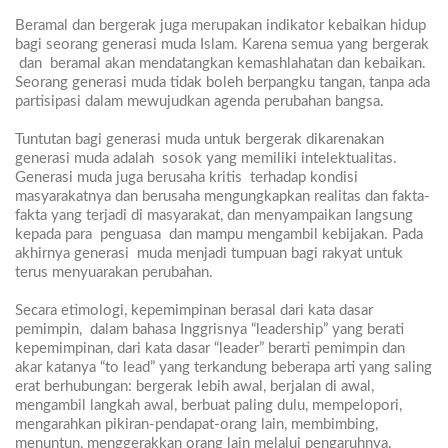
Beramal dan bergerak juga merupakan indikator kebaikan hidup
bagi seorang generasi muda Islam. Karena semua yang bergerak
dan
beramal akan mendatangkan kemashlahatan dan kebaikan.
Seorang generasi muda tidak boleh berpangku tangan, tanpa ada
partisipasi dalam mewujudkan agenda perubahan bangsa.
Tuntutan bagi generasi muda untuk bergerak dikarenakan
generasi muda adalah
sosok yang memiliki intelektualitas.
Generasi muda juga berusaha kritis
terhadap kondisi
masyarakatnya dan berusaha mengungkapkan realitas dan fakta-
fakta yang terjadi di masyarakat, dan menyampaikan langsung
kepada para
penguasa
dan mampu mengambil kebijakan. Pada
akhirnya generasi
muda menjadi tumpuan bagi rakyat untuk
terus menyuarakan perubahan.
Secara etimologi, kepemimpinan berasal dari kata dasar
pemimpin,
dalam bahasa Inggrisnya “leadership” yang berati
kepemimpinan, dari kata dasar “leader” berarti pemimpin dan
akar katanya “to lead” yang terkandung beberapa arti yang saling
erat berhubungan: bergerak lebih awal, berjalan di awal,
mengambil langkah awal, berbuat paling dulu, mempelopori,
mengarahkan pikiran-pendapat-orang lain, membimbing,
menuntun, menggerakkan orang lain melalui pengaruhnya.