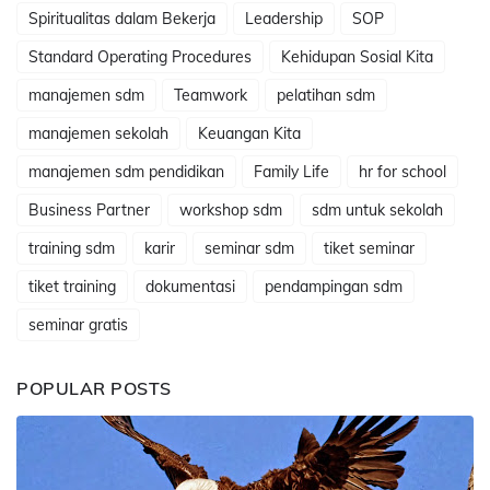
Spiritualitas dalam Bekerja
Leadership
SOP
Standard Operating Procedures
Kehidupan Sosial Kita
manajemen sdm
Teamwork
pelatihan sdm
manajemen sekolah
Keuangan Kita
manajemen sdm pendidikan
Family Life
hr for school
Business Partner
workshop sdm
sdm untuk sekolah
training sdm
karir
seminar sdm
tiket seminar
tiket training
dokumentasi
pendampingan sdm
seminar gratis
POPULAR POSTS