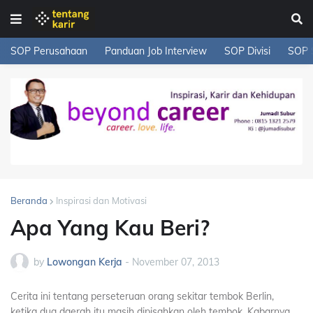
SOP Perusahaan
Panduan Job Interview
SOP Divisi
SOP 
Beranda
Inspirasi dan Motivasi
Apa Yang Kau Beri?
by
Lowongan Kerja
-
November 07, 2013
Cerita ini tentang perseteruan orang sekitar tembok Berlin,
ketika dua daerah itu masih dipisahkan oleh tembok. Kabarnya