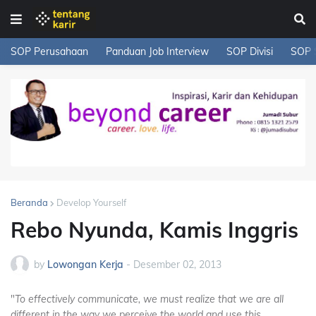
SOP Perusahaan
Panduan Job Interview
SOP Divisi
SOP 
Beranda
Develop Yourself
Rebo Nyunda, Kamis Inggris
by
Lowongan Kerja
-
Desember 02, 2013
"
To effectively communicate, we must realize that we are all
different in the way we perceive the world and use this