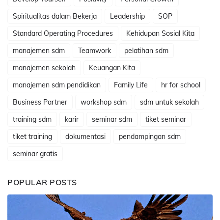
Spiritualitas dalam Bekerja
Leadership
SOP
Standard Operating Procedures
Kehidupan Sosial Kita
manajemen sdm
Teamwork
pelatihan sdm
manajemen sekolah
Keuangan Kita
manajemen sdm pendidikan
Family Life
hr for school
Business Partner
workshop sdm
sdm untuk sekolah
training sdm
karir
seminar sdm
tiket seminar
tiket training
dokumentasi
pendampingan sdm
seminar gratis
POPULAR POSTS