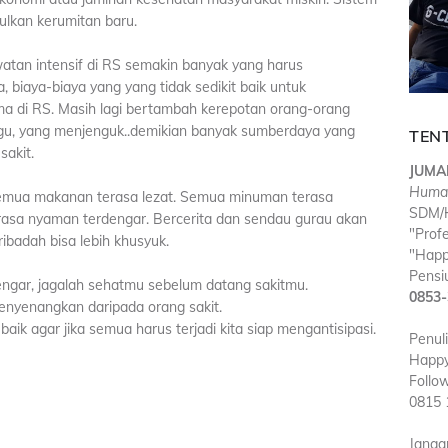
lkan kerumitan baru.
atan intensif di RS semakin banyak yang harus
 biaya-biaya yang yang tidak sedikit baik untuk
a di RS. Masih lagi bertambah kerepotan orang-orang
gu, yang menjenguk..demikian banyak sumberdaya yang
TEN
sakit.
JUMA
Huma
 Semua makanan terasa lezat. Semua minuman terasa
SDM/H
rasa nyaman terdengar. Bercerita dan sendau gurau akan
"Prof
eribadah bisa lebih khusyuk.
"Happ
Pensiu
dengar, jagalah sehatmu sebelum datang sakitmu.
0853-
enyenangkan daripada orang sakit.
baik agar jika semua harus terjadi kita siap mengantisipasi.
Penul
Happy
Follo
0815 
Janga