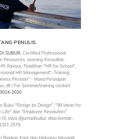
TANG PENULIS
DI SUBUR
,
Certified Professional
n Resources
, seorang Konsultan
R Advisor, Pelatihan "HR for School",
essional HR Management", Training
iness Pension" - Masa Persiapan
n, dll | For Seminar/training contact
3014-2020
is Buku "Resign by Design", "99 Ideas for
 Life" dan "Employee Revolution".
w IG saya @jumadisubur atau kontak :
1321 2579.
n Biarkan Karir dan Hidupmu Mengalir