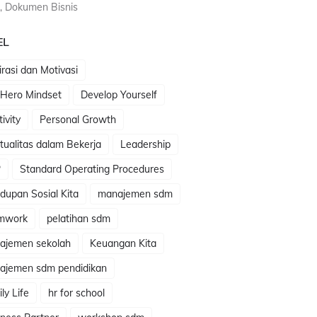
, Dokumen Bisnis
EL
irasi dan Motivasi
 Hero Mindset
Develop Yourself
tivity
Personal Growth
itualitas dalam Bekerja
Leadership
P
Standard Operating Procedures
dupan Sosial Kita
manajemen sdm
mwork
pelatihan sdm
ajemen sekolah
Keuangan Kita
ajemen sdm pendidikan
ly Life
hr for school