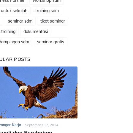
ness Partner
workshop sdm
 untuk sekolah
training sdm
seminar sdm
tiket seminar
t training
dokumentasi
dampingan sdm
seminar gratis
ULAR POSTS
ongan Kerja
-
September 17, 2014
awali dan Perubahan