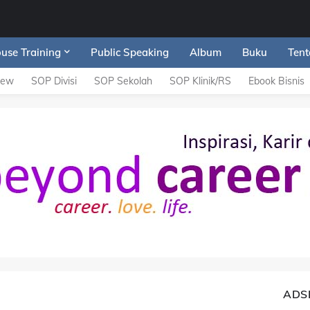
ouse Training
Public Speaking
Album
Buku
Tent
iew
SOP Divisi
SOP Sekolah
SOP Klinik/RS
Ebook Bisnis
ADS