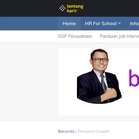
Home
HR For School
Inh
SOP Perusahaan
Panduan Job Interv
Beranda
Personal Growth