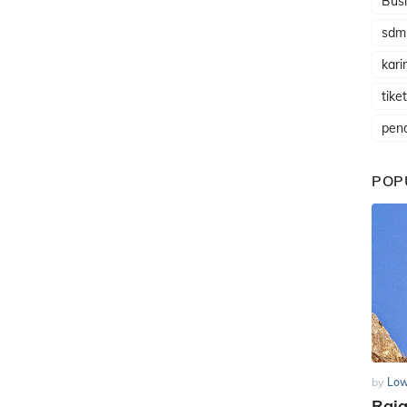
Busi
sdm
karir
tike
pen
POP
by
Low
Raj