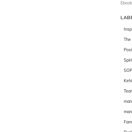
Ebook
LAB
Insp
The
Posi
Spir
SO
Kehi
Tea
man
man
Fami