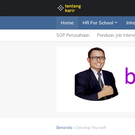
Home
HR For School
Inh
SOP Perusahaan
Panduan Job Interv
Beranda
Develop Yourself