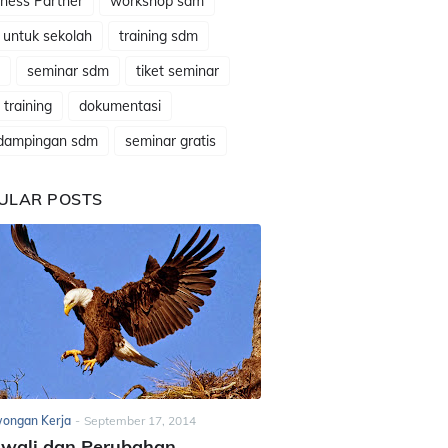
ness Partner
workshop sdm
 untuk sekolah
training sdm
seminar sdm
tiket seminar
t training
dokumentasi
dampingan sdm
seminar gratis
ULAR POSTS
ongan Kerja
-
September 17, 2014
awali dan Perubahan