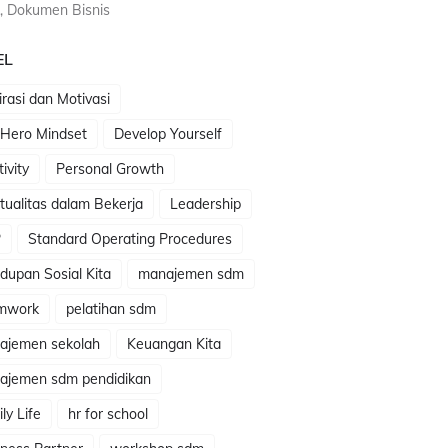
, Dokumen Bisnis
EL
irasi dan Motivasi
 Hero Mindset
Develop Yourself
tivity
Personal Growth
itualitas dalam Bekerja
Leadership
P
Standard Operating Procedures
dupan Sosial Kita
manajemen sdm
mwork
pelatihan sdm
ajemen sekolah
Keuangan Kita
ajemen sdm pendidikan
ly Life
hr for school