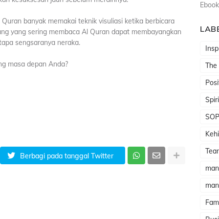
Ebook
Quran banyak memakai teknik visuliasi ketika berbicara
LAB
orang yang sering membaca Al Quran dapat membayangkan
tapa sengsaranya neraka.
Insp
ang masa depan Anda?
The
Posi
Spir
SO
Kehi
Tea
Berbagi pada tanggal Twitter
man
man
Fami