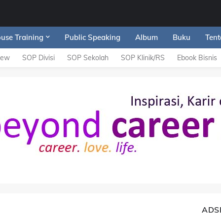
ouse Training
Public Speaking
Album
Buku
Tent
iew
SOP Divisi
SOP Sekolah
SOP Klinik/RS
Ebook Bisnis
ADS