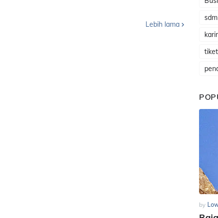
Busi
sdm
Lebih lama
karir
tike
pen
POP
by
Low
Raj