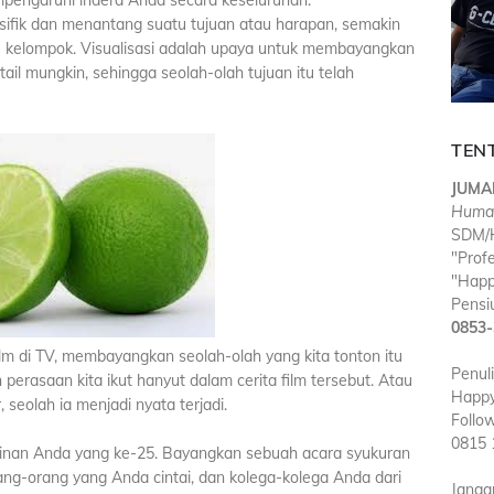
empengaruhi indera Anda secara keseluruhan.
fik dan menantang suatu tujuan atau harapan, semakin
u kelompok. Visualisasi adalah upaya untuk membayangkan
ail mungkin, sehingga seolah-olah tujuan itu telah
TEN
JUMA
Huma
SDM/H
"Prof
"Happ
Pensiu
0853-
film di TV, membayangkan seolah-olah yang kita tonton itu
Penul
 perasaan kita ikut hanyut dalam cerita film tersebut. Atau
Happy
, seolah ia menjadi nyata terjadi.
Follo
0815 
nan Anda yang ke-25. Bayangkan sebuah acara syukuran
g-orang yang Anda cintai, dan kolega-kolega Anda dari
Janga