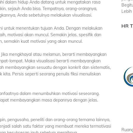
ahi dalam hidup Anda datang untuk mengatakan rasa
Begit
in, sejauh Anda bisa. Tempatnya, orang-orangnya,
Lebih 
gkannya, Anda sebetulnya melakukan visualisasi.
HR 
 ini untuk menentukan tujuan Anda. Dengan melakukan
aih, motivasi akan muncul. Semakin jelas, spesifik dan
n, semakin kuat motivasi yang akan muncul.
. Jika mengkhayal atau melamun, berarti membayangkan
mpat-lompat. Maka visualisasi berarti membayangkan
alah membayangkan sesuatu dengan konkrit dan sistematis,
 kita. Persis seperti seorang penulis fiksi menuliskan
anfaatnya dalam menumbuhkan motivasi seseorang.
dapat membayangkan masa depannya dengan jelas.
in, pengusaha, peneliti dan orang-orang ternama lainnya,
enjadi salah satu faktor yang membuat mereka termotivasi
Ruang
kan kesuksesan jauh sebelum meraihnya.