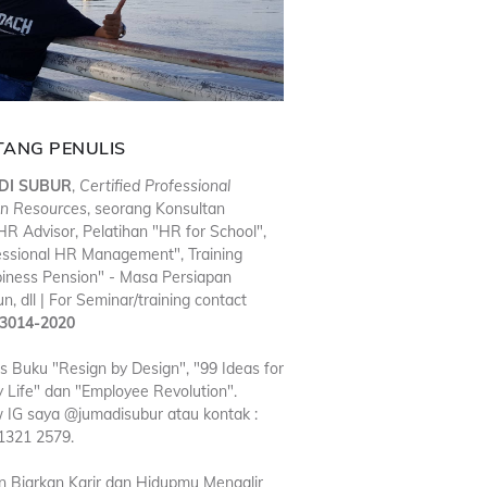
TANG PENULIS
DI SUBUR
,
Certified Professional
n Resources
, seorang Konsultan
R Advisor, Pelatihan "HR for School",
essional HR Management", Training
iness Pension" - Masa Persiapan
n, dll | For Seminar/training contact
3014-2020
is Buku "Resign by Design", "99 Ideas for
 Life" dan "Employee Revolution".
w IG saya @jumadisubur atau kontak :
1321 2579.
n Biarkan Karir dan Hidupmu Mengalir