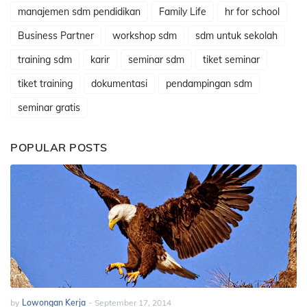
manajemen sdm pendidikan
Family Life
hr for school
Business Partner
workshop sdm
sdm untuk sekolah
training sdm
karir
seminar sdm
tiket seminar
tiket training
dokumentasi
pendampingan sdm
seminar gratis
POPULAR POSTS
by
Lowongan Kerja
-
September 17, 2014