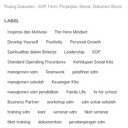
Ruang Dokumen : SOP, Form, Perjanjian, Ebook, Dokumen Bisnis
LABEL
Inspirasi dan Motivasi
The Hero Mindset
Develop Yourself
Positivity
Personal Growth
Spiritualitas dalam Bekerja
Leadership
SOP
Standard Operating Procedures
Kehidupan Sosial Kita
manajemen sdm
Teamwork
pelatihan sdm
manajemen sekolah
Keuangan Kita
manajemen sdm pendidikan
Family Life
hr for school
Business Partner
workshop sdm
sdm untuk sekolah
training sdm
karir
seminar sdm
tiket seminar
tiket training
dokumentasi
pendampingan sdm