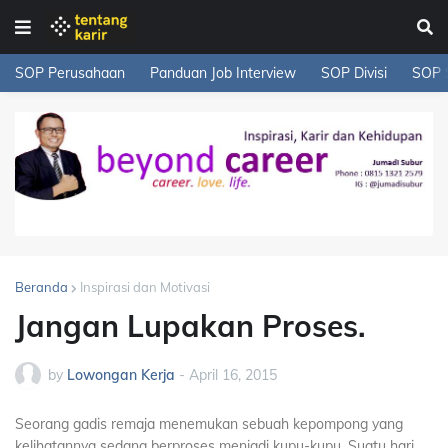
SOP Perusahaan
Panduan Job Interview
SOP Divisi
SOP 
Beranda
Inspirasi dan Motivasi
Jangan Lupakan Proses.
by
Lowongan Kerja
-
April 16, 2015
Seorang gadis remaja menemukan sebuah kepompong yang
kelihatannya sedang berproses menjadi kupu-kupu. Suatu hari